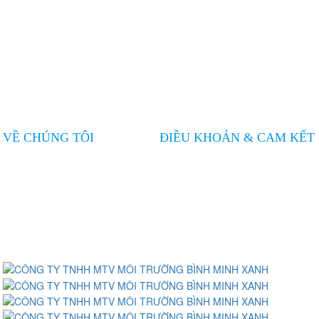
Quận 12, Thành phố Hồ Chí Minh
090.797.2005
moitruong.bmx@gmail.com
moitruongbinhminhxanh.com
VỀ CHÚNG TÔI
ĐIỀU KHOẢN & CAM KẾT
Giới thiệu chung
CAM KẾT TỪ BÌNH MINH
XANH
Dịch vụ
Tin tức
Liên hệ
LIÊN KẾT CỘNG ĐỒNG