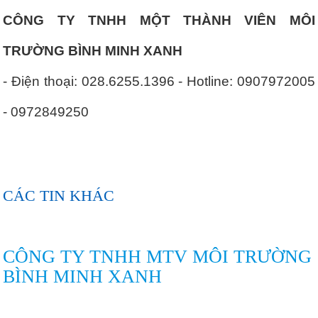
CÔNG TY TNHH MỘT THÀNH VIÊN MÔI
TRƯỜNG BÌNH MINH XANH
- Điện thoại: 028.6255.1396 - Hotline: 0907972005
- 0972849250
CÁC TIN KHÁC
CÔNG TY TNHH MTV MÔI TRƯỜNG
BÌNH MINH XANH
74/143/21P Dương Thị Mười, Khu phố 13, Phường Tân Thới Hiệp,