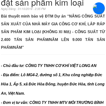
đặt sản phẩm kim loại
Ngày Đăng : 31/10/2019 - 2:35 PM
Bài thuyết minh bảo vệ ĐTM Dự án “NÂNG CÔNG SUẤT
SẢN XUẤT CỦA NHÀ MÁY GIA CÔNG CƠ KHÍ, LẮP RÁP
SẢN PHẨM KIM LOẠI (KHÔNG XI MẠ) - CÔNG SUẤT TỪ
2.400 TẤN SẢN PHẨM/NĂM LÊN 9.000 TẤN SẢN
PHẨM/NĂM”
- Chủ đầu tư: CÔNG TY TNHH CƠ KHÍ VIỆT LONG AN
- Địa
điểm
:
Lô MG4-2, đường
số 1, Khu
công
nghiệp
Đức
Hòa 1, Ấp 5, xã
Đức
Hòa
Đông, huyện
Đức
Hòa, tỉnh Long
An, Việt Nam.
- Đơn vị tư vấn:
CÔNG TY TNHH MTV MÔI TRƯỜNG BÌNH