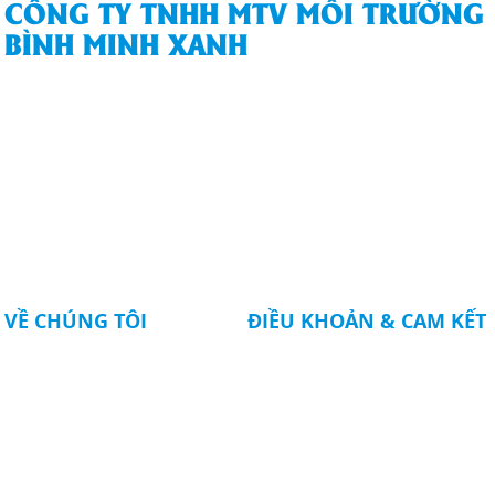
CÔNG TY TNHH MTV MÔI TRƯỜNG
BÌNH MINH XANH
74/143/21P Dương Thị Mười, Khu phố 13, Phường Tân Thới Hiệp,
Quận 12, Thành phố Hồ Chí Minh
090.797.2005
moitruong.bmx@gmail.com
moitruongbinhminhxanh.com
VỀ CHÚNG TÔI
ĐIỀU KHOẢN & CAM KẾT
Giới thiệu chung
CAM KẾT TỪ BÌNH MINH
XANH
Dịch vụ
Tin tức
Liên hệ