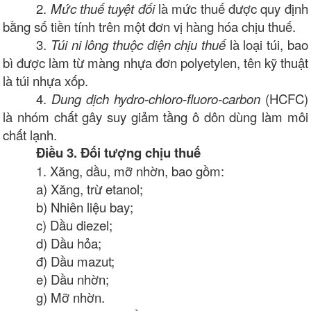
2.
Mức thuế tuyệt đối
là mức thuế được quy định
bằng số tiền tính trên một đơn vị hàng hóa chịu thuế.
3.
Túi ni lông thuộc diện chịu thuế
là loại túi, bao
bì được làm từ màng nhựa đơn polyetylen, tên kỹ thuật
là túi nhựa xốp.
4.
Dung dịch hydro-chloro-fluoro-carbon
(HCFC)
là nhóm chất gây suy giảm tầng ô dôn dùng làm môi
chất lạnh.
Điều 3. Đối tượng chịu thuế
1. Xăng, dầu, mỡ nhờn, bao gồm:
a) Xăng, trừ etanol;
b) Nhiên liệu bay;
c) Dầu diezel;
d) Dầu hỏa;
đ) Dầu mazut;
e) Dầu nhờn;
g) Mỡ nhờn.