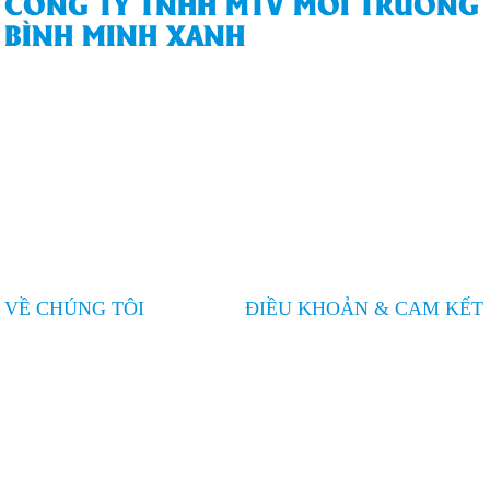
CÔNG TY TNHH MTV MÔI TRƯỜNG
BÌNH MINH XANH
74/143/21P Dương Thị Mười, Khu phố 13, Phường Tân Thới Hiệp,
Quận 12, Thành phố Hồ Chí Minh
090.797.2005
moitruong.bmx@gmail.com
moitruongbinhminhxanh.com
VỀ CHÚNG TÔI
ĐIỀU KHOẢN & CAM KẾT
Giới thiệu chung
CAM KẾT TỪ BÌNH MINH XANH
Dịch vụ
Tin tức
Liên hệ
LIÊN KẾT CỘNG ĐỒNG