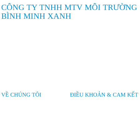
CÔNG TY TNHH MTV MÔI TRƯỜNG
BÌNH MINH XANH
74/143/21P Dương Thị Mười, Khu phố 13, Phường Tân Thới Hiệp,
Quận 12, Thành phố Hồ Chí Minh
090.797.2005
moitruong.bmx@gmail.com
moitruongbinhminhxanh.com
VỀ CHÚNG TÔI
ĐIỀU KHOẢN & CAM KẾT
Giới thiệu chung
CAM KẾT TỪ BÌNH MINH
XANH
Dịch vụ
Tin tức
Liên hệ